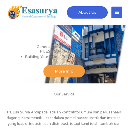
Skip
Main
to
About Us
content
Men
General Contractor and Trading
PT. ESA SURYA ARCAPADA
Building Your Mutual Trust.
More Info
Our Service
PT. Esa Surya Arcapada, adalah kontraktor umum dan perusahaan
dagang. Kami memiliki akar dalam pemeliharaan listrik dan instalasi
yang luas di industri, dan distribusi, tetapi kami telah tumbuh dan